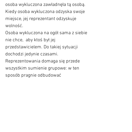
osoba wykluczona zawładnęła tą osobą. 
Kiedy osoba wykluczona odzyska swoje 
miejsce, jej reprezentant odzyskuje 
wolność. 
Osoba wykluczona na ogół sama z siebie 
nie chce,  aby ktoś był jej 
przedstawicielem. Do takiej sytuacji 
dochodzi jedynie czasami. 
Reprezentowania domaga się przede 
wszystkim sumienie grupowe: w ten 
sposób pragnie odbudować 
kompletność grupy. I to ono jest 
sprawcą wiążących się z tym uwikłań."
Bert Hellinger.: Miłość ducha. Czym jest i 
jak osiąga spełnienie.