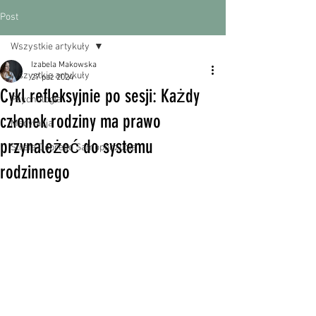
Post
Wszystkie artykuły
Izabela Makowska
Wszystkie artykuły
27 paź 2024
Cykl refleksyjnie po sesji: Każdy
Psychologia
członek rodziny ma prawo
Medytacja
przynależeć do systemu
Strefa Dobrego Samopoczucia
rodzinnego