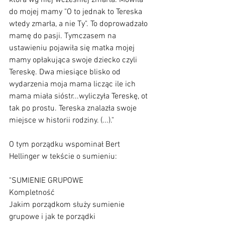
która wg niej wcześniej zmarła. Mówiła 
do mojej mamy "O to jednak to Tereska 
wtedy zmarła, a nie Ty". To doprowadzało 
mamę do pasji. Tymczasem na 
ustawieniu pojawiła się matka mojej 
mamy opłakująca swoje dziecko czyli 
Tereskę. Dwa miesiące blisko od 
wydarzenia moja mama licząc ile ich 
mama miała sióstr...wyliczyła Tereskę, ot 
tak po prostu. Tereska znalazła swoje 
miejsce w historii rodziny. (...)."
O tym porządku wspominał Bert 
Hellinger w tekście o sumieniu:
"SUMIENIE GRUPOWE
Kompletność
Jakim porządkom służy sumienie 
grupowe i jak te porządki 