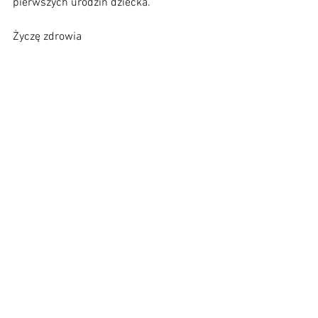
pierwszych urodzin dziecka.
Życzę zdrowia
Izabela Makowska
Strefa Dobrego Samopoczucia
Zobacz wszystkie
Ostatnie posty