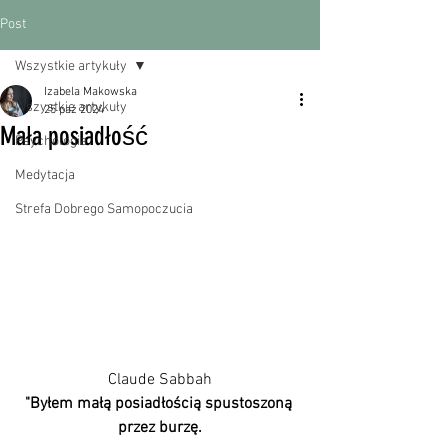
Post
Wszystkie artykuły
Izabela Makowska
Wszystkie artykuły
25 paź 2024
Mała posiadłość
Psychologia
Medytacja
Strefa Dobrego Samopoczucia
Claude Sabbah
"Byłem małą posiadłością spustoszoną 
przez burzę.