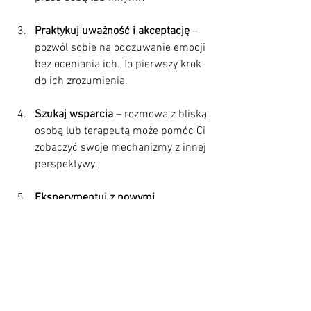
Praktykuj uważność i akceptację
 – 
pozwól sobie na odczuwanie emocji 
bez oceniania ich. To pierwszy krok 
do ich zrozumienia.
Szukaj wsparcia
 – rozmowa z bliską 
osobą lub terapeutą może pomóc Ci 
zobaczyć swoje mechanizmy z innej 
perspektywy.
Eksperymentuj z nowymi 
sposobami radzenia sobie
 – 
zamiast uciekać w zaprzeczenie czy 
projekcję, spróbuj wyrazić swoje 
uczucia w bezpieczny sposób, np. 
przez pisanie, sztukę czy ruch.