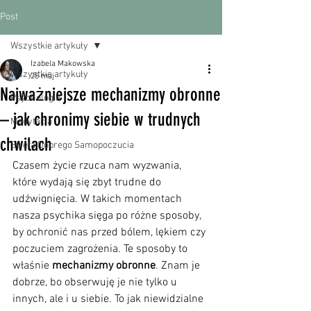
Post
Wszystkie artykuły
Izabela Makowska
Wszystkie artykuły
25 maj
Najważniejsze mechanizmy obronne
Psychologia
– jak chronimy siebie w trudnych
Medytacja
chwilach
Strefa Dobrego Samopoczucia
Czasem życie rzuca nam wyzwania, 
które wydają się zbyt trudne do 
udźwignięcia. W takich momentach 
nasza psychika sięga po różne sposoby, 
by ochronić nas przed bólem, lękiem czy 
poczuciem zagrożenia. Te sposoby to 
właśnie 
mechanizmy obronne
. Znam je 
dobrze, bo obserwuję je nie tylko u 
innych, ale i u siebie. To jak niewidzialne 