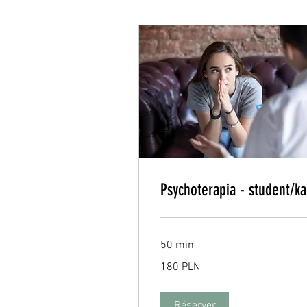
Psychoterapia - student/ka
50 min
180
180 PLN
zlotys
polonais
Réserver