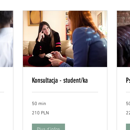
Konsultacja - student/ka
P
50 min
5
210
22
210 PLN
2
zlotys
zlo
polonais
po
Plus d'infos