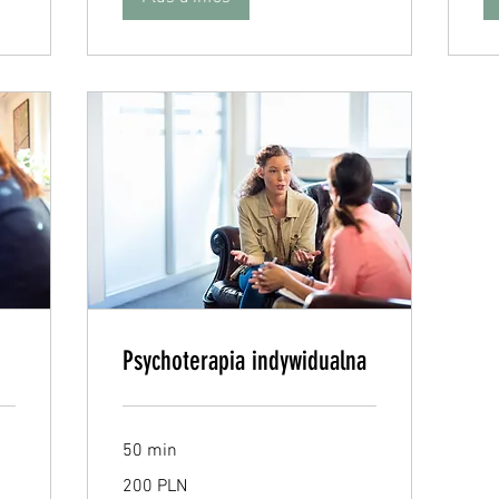
Psychoterapia indywidualna
50 min
200
200 PLN
zlotys