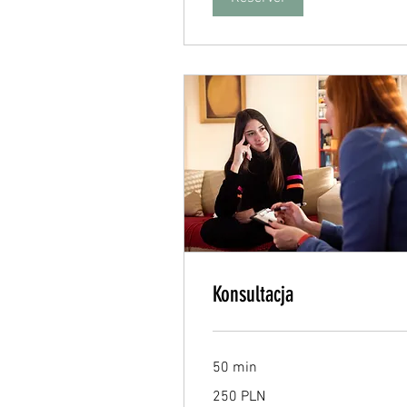
Konsultacja
50 min
250
250 PLN
zlotys