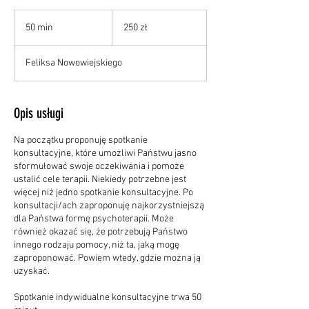
250
złotych
50 min
5
250 zł
polskich
0
m
Feliksa Nowowiejskiego
i
n
Opis usługi
Na początku proponuję spotkanie
konsultacyjne, które umożliwi Państwu jasno
sformułować swoje oczekiwania i pomoże
ustalić cele terapii. Niekiedy potrzebne jest
więcej niż jedno spotkanie konsultacyjne. Po
konsultacji/ach zaproponuję najkorzystniejszą
dla Państwa formę psychoterapii. Może
również okazać się, że potrzebują Państwo
innego rodzaju pomocy, niż ta, jaką mogę
zaproponować. Powiem wtedy, gdzie można ją
uzyskać.
Spotkanie indywidualne konsultacyjne trwa 50