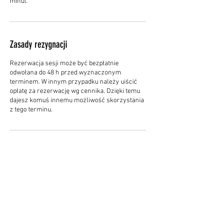
minut.
Zasady rezygnacji
Rezerwacja sesji może być bezpłatnie
odwołana do 48 h przed wyznaczonym
terminem. W innym przypadku należy uiścić
opłatę za rezerwację wg cennika. Dzięki temu
dajesz komuś innemu możliwość skorzystania
z tego terminu.
Dane kontaktowe
Feliksa Nowowiejskiego 1, Olsztyn, Poland
+48609185843
dobryport.pl@gmail.com