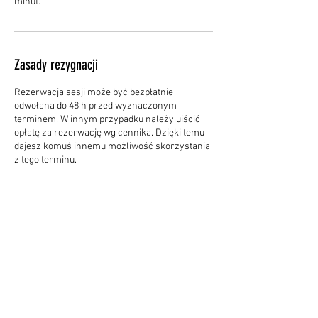
minut.
Zasady rezygnacji
Rezerwacja sesji może być bezpłatnie
odwołana do 48 h przed wyznaczonym
terminem. W innym przypadku należy uiścić
opłatę za rezerwację wg cennika. Dzięki temu
dajesz komuś innemu możliwość skorzystania
z tego terminu.
Dane kontaktowe
Feliksa Nowowiejskiego 1, Olsztyn, Poland
+48609185843
dobryport.pl@gmail.com