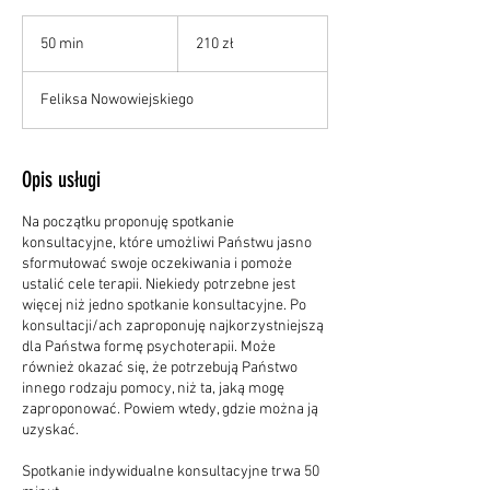
210
złotych
50 min
5
210 zł
polskich
0
m
Feliksa Nowowiejskiego
i
n
Opis usługi
Na początku proponuję spotkanie
konsultacyjne, które umożliwi Państwu jasno
sformułować swoje oczekiwania i pomoże
ustalić cele terapii. Niekiedy potrzebne jest
więcej niż jedno spotkanie konsultacyjne. Po
konsultacji/ach zaproponuję najkorzystniejszą
dla Państwa formę psychoterapii. Może
również okazać się, że potrzebują Państwo
innego rodzaju pomocy, niż ta, jaką mogę
zaproponować. Powiem wtedy, gdzie można ją
uzyskać.
Spotkanie indywidualne konsultacyjne trwa 50