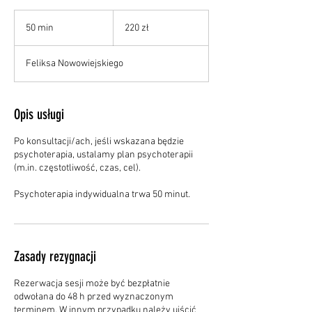
220
złotych
50 min
5
220 zł
polskich
0
m
Feliksa Nowowiejskiego
i
n
Opis usługi
Po konsultacji/ach, jeśli wskazana będzie
psychoterapia, ustalamy plan psychoterapii
(m.in. częstotliwość, czas, cel).
Psychoterapia indywidualna trwa 50 minut.
Zasady rezygnacji
Rezerwacja sesji może być bezpłatnie
odwołana do 48 h przed wyznaczonym
terminem. W innym przypadku należy uiścić