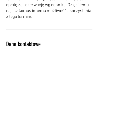
opłatę za rezerwację wg cennika. Dzięki temu
dajesz komuś innemu możliwość skorzystania
z tego terminu.
Dane kontaktowe
Feliksa Nowowiejskiego 1, Olsztyn, Poland
+48609185843
dobryport.pl@gmail.com
POLITYKA PRYWATNOŚCI
REGULAMIN