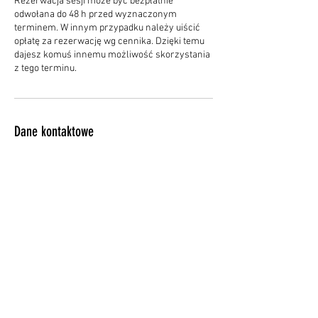
Rezerwacja sesji może być bezpłatnie
odwołana do 48 h przed wyznaczonym
terminem. W innym przypadku należy uiścić
opłatę za rezerwację wg cennika. Dzięki temu
dajesz komuś innemu możliwość skorzystania
z tego terminu.
Dane kontaktowe
Feliksa Nowowiejskiego 1, Olsztyn, Poland
+48609185843
dobryport.pl@gmail.com
POLITYKA PRYWATNOŚCI