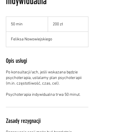
indywidualna
200
złotych
50 min
5
200 zł
polskich
0
m
Feliksa Nowowiejskiego
i
n
Opis usługi
Po konsultacji/ach, jeśli wskazana będzie
psychoterapia, ustalamy plan psychoterapii
(m.in. częstotliwość, czas, cel).
Psychoterapia indywidualna trwa 50 minut.
Zasady rezygnacji