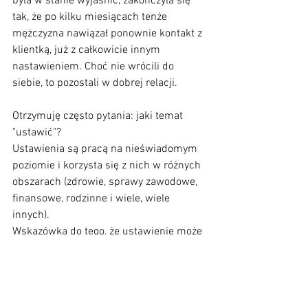
była w stanie wyjaśnić, zakończyła się 
tak, że po kilku miesiącach tenże 
mężczyzna nawiązał ponownie kontakt z 
klientką, już z całkowicie innym 
nastawieniem. Choć nie wrócili do 
siebie, to pozostali w dobrej relacji.
Otrzymuję często pytania: jaki temat 
"ustawić"?
Ustawienia są pracą na nieświadomym 
poziomie i korzysta się z nich w różnych 
obszarach (zdrowie, sprawy zawodowe, 
finansowe, rodzinne i wiele, wiele 
innych).
Wskazówką do tego, że ustawienie może 
być pomocne jest to, że klient próbował 
innych metod i dalej nie znajduje 
rozwiązania sytuacji, albo tak jak moja 
klienta, która nie wiedziała, co zaszło w 