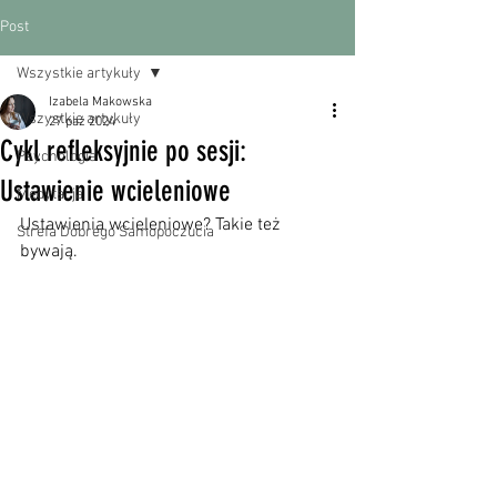
Post
Wszystkie artykuły
Izabela Makowska
Wszystkie artykuły
27 paź 2024
Cykl refleksyjnie po sesji:
Psychologia
Ustawienie wcieleniowe
Medytacja
Ustawienia wcieleniowe? Takie też 
Strefa Dobrego Samopoczucia
bywają. 