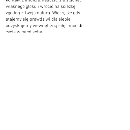
kontakt z intuicją, nauczyć się słuchać
własnego głosu i wrócić na ścieżkę
zgodną z Twoją naturą. Wierzę, że gdy
stajemy się prawdziwi dla siebie,
odzyskujemy wewnętrzną siłę i moc do
życia w pełni sobą.
Oferta i metody
Obecnie prowadzę psychoterapię
indywidualną dla dorosłych . W pracy
łączę podejście psychodynamiczne i
systemowe, a także wykorzystuję
sprawdzone narzędzia, m.in. takie jak
mindfulness i techniki uważności,
hipnozę terapeutyczną,
psychosomatoterapię i EMDR.
Dzięki takiemu połączeniu proces
terapeutyczny jest elastyczny i
dostosowany do Twoich indywidualnych
potrzeb – zarówno na poziomie