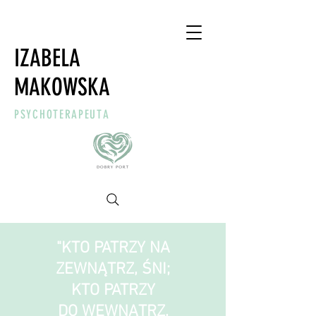
IZABELA
MAKOWSKA
PSYCHOTERAPEUTA
"KTO PATRZY NA
ZEWNĄTRZ, ŚNI;
KTO PATRZY
DO WEWNĄTRZ,