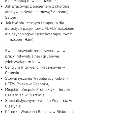
n.pr. Moniką Nowicką-Jasińs
ką
Jak pracować z pacjentem z chorobą
afektywną dwubiegunową? z Joanną
Salbert
Jak być skutecznym terapeutą dla
dorosłych pacjentów z ADHD? Szkolenie
dla psychologów i psychoterapeutów z
Tomaszem Hanć
​​Swoje doświadczenie zawodowe w
pracy indywidualnej i grupowej
zdobywałam m.in. w:
Centrum Interwencji Kryzysowej w
Gdańsku,
Stowarzyszeniu Współpracy Kobiet -
NEEW Polska w Gdańsku,
Miejskim Zespole Profilaktyki i Terapii
Uzależnień w Olsztynie,
Specjalistycznym Ośrodku Wsparcia w
Olsztynie,
Ośrodku Wsparcia Rodziny w Biskupcu.